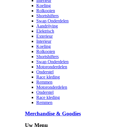
Interieur
Koeling
Rolkooien
Shortshifters
Swap Onderdelen
Aandrijving
Elektrisch
Exterieur
Interieur
Koeling
Rolkooien
Shortshifters
Swap Onderdelen
Motoronderdelen
Onderstel
Race kleding
Remmen
Motoronderdelen
Onderstel
Race kleding
Remmen
Merchandise & Goodies
Uw Menu