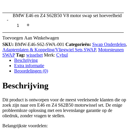
BMW E46 en Z4 S62B50 V8 motor swap set hoeveelheid
Toevoegen Aan Winkelwagen
SKU:
BMW-E46-S62-SWA-001
Categorieën:
Swap Onderdelen
,
Adapterplaten & Koppeling/Vliegwiel Sets SWAP
,
Motorsteunen
SWAP
Tag:
wisselset
Merk:
Cybul
Beschrijving
Extra informatie
Beoordelingen (0)
Beschrijving
Dit product is ontworpen voor de meest veeleisende klanten die op
zoek zijn naar een E46 en Z4 S62B50 motorwissel set. De enige
probleemloze oplossing met een levenslange garantie op de
oliedruk, zonder vragen te stellen.
Belangrijkste voordelen: