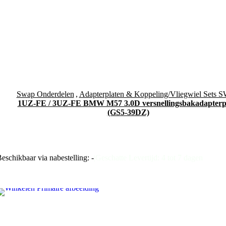
Swap Onderdelen
,
Adapterplaten & Koppeling/Vliegwiel Sets 
1UZ-FE / 3UZ-FE BMW M57 3.0D versnellingsbakadapterp
(GS5-39DZ)
eschikbaar via nabestelling: -
|
Geschatte Levertijd: 4 tot 7 dagen