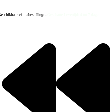
eschikbaar via nabestelling: -
|
Geschatte Levertijd: 4 tot 7 dagen