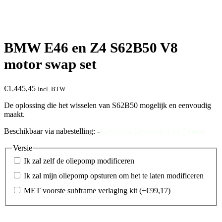
BMW E46 en Z4 S62B50 V8
motor swap set
€
1.445,45
Incl. BTW
De oplossing die het wisselen van S62B50 mogelijk en eenvoudig
maakt.
Beschikbaar via nabestelling: -
|
Geschatte Levertijd: 4 tot 7 dagen
Versie
Ik zal zelf de oliepomp modificeren
Ik zal mijn oliepomp opsturen om het te laten modificeren
MET voorste subframe verlaging kit
(+
€
99,17
)