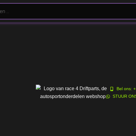
enu
Kadobon
Bel ons: 
Vanaf €25
STUUR ON
de Vragen
t