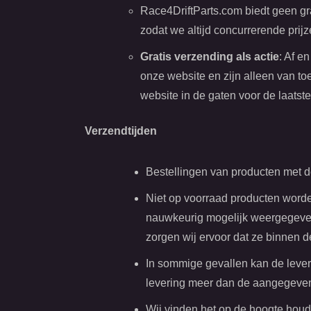
Race4DriftParts.com biedt geen gra
zodat we altijd concurrerende prij
Gratis verzending als actie
: Af e
onze website en zijn alleen van t
website in de gaten voor de laatst
Verzendtijden
Bestellingen van producten met d
Niet op voorraad producten worden
nauwkeurig mogelijk weergegeven,
zorgen wij ervoor dat ze binnen
In sommige gevallen kan de lever
levering meer dan de aangegeven 
Wij vinden het op de hoogte houde