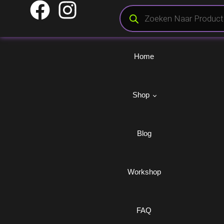
Home
Shop
Blog
Categorieën
Uw M
Merchandise 
Aandrijving
Motoronderdelen
Workshop
Veelgestel
& Goodies
Elektrisch
Onderstel
Verlanglijst
Exterieur
Race Kleding
Mijn Accoun
FAQ
Interieur
Remmen