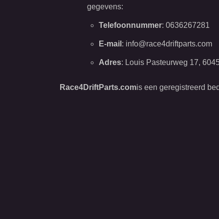
gegevens:
Telefoonnummer
: 0636267281
E-mail
:
info@race4driftparts.com
Adres
: Louis Pasteurweg 17, 6
Race4DriftParts.com
is een geregistreerd b