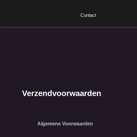
Koeling
Contact
Rolkooien
Shortshifters
Swap Onderdelen
Verzendvoorwaarden
Algemene Voorwaarden