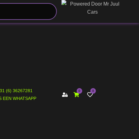
+31 (6) 36267281
0
0
S EEN WHATSAPP