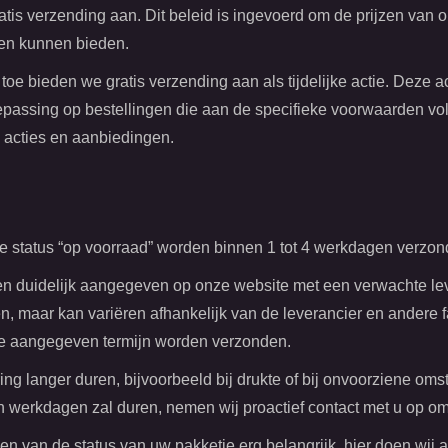
tis verzending aan. Dit beleid is ingevoerd om de prijzen van 
zen kunnen bieden.
n toe bieden we gratis verzending aan als tijdelijke actie. Dez
oepassing op bestellingen die aan de specifieke voorwaarden 
e acties en aanbiedingen.
e status “op voorraad” worden binnen 1 tot 4 werkdagen verzon
 duidelijk aangegeven op onze website met een verwachte levert
 maar kan variëren afhankelijk van de leverancier en andere f
 de aangegeven termijn worden verzonden.
ing langer duren, bijvoorbeeld bij drukte of bij onvoorziene o
werkdagen zal duren, nemen wij proactief contact met u op om 
n van de status van uw pakketje erg belangrijk, hier doen wij 