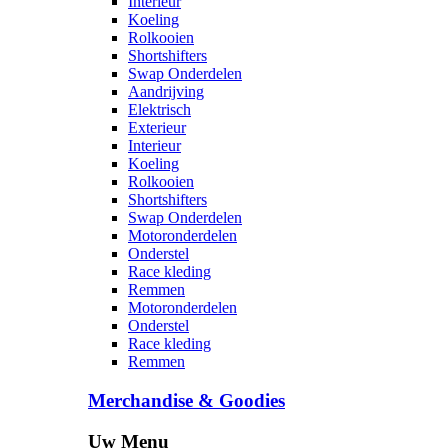
Interieur
Koeling
Rolkooien
Shortshifters
Swap Onderdelen
Aandrijving
Elektrisch
Exterieur
Interieur
Koeling
Rolkooien
Shortshifters
Swap Onderdelen
Motoronderdelen
Onderstel
Race kleding
Remmen
Motoronderdelen
Onderstel
Race kleding
Remmen
Merchandise & Goodies
Uw Menu