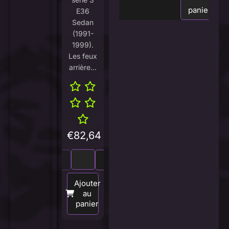
panier
E36
Sedan
(1991-
1999).
Les feux
arrière...
€
82,64
Ajouter
au
panier