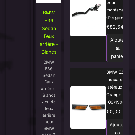
pour
montage
BMW
d'origine.
E36
€
82,64
Sedan
Feux
Ajouter
arrière -
au
Blancs
panier
BMW
E36
BMW E36
Sedan
Indicateurs
Feux
latéraux
arrière -
Orange
Blancs
Jeu de
-09/1996
feux
€
0,00
arrière
pour
Ajouter
BMW
au
série 3