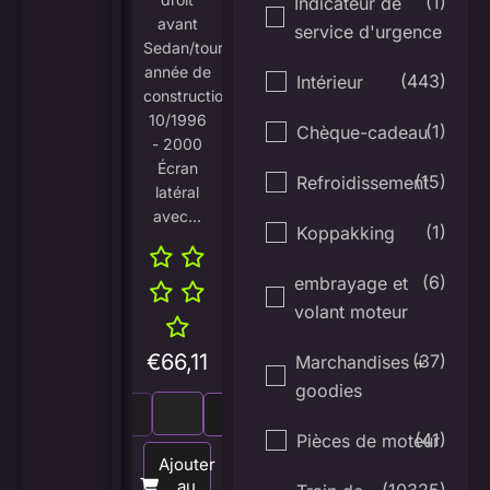
(1)
Indicateur de
avant
service d'urgence
Sedan/touring/Compact
année de
(443)
Intérieur
construction
10/1996
(1)
Chèque-cadeau
- 2000
Écran
(15)
Refroidissement
latéral
avec...
(1)
Koppakking
(6)
embrayage et
volant moteur
€
66,11
(37)
Marchandises +
goodies
(41)
Pièces de moteur
Ajouter
au
(10325)