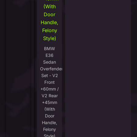
(With
Door
Handle,
Felony
Style)
BMW
E36
Sedan
Overfenders
Set - V2
Front
+60mm /
V2 Rear
+45mm
(With
Door
Handle,
Felony
Style)