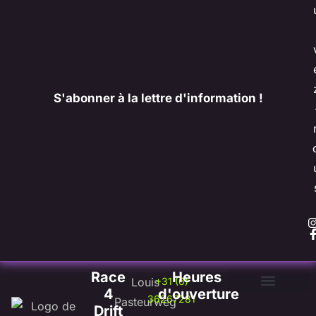
S'abonner à la lettre d'information !
Race 
Heures 
Louis
+31 (6)
4 
d'ouverture
36267281
Pasteurweg
Questions fréquemment posées
Liste de souhaits
Mon compte
Drift 