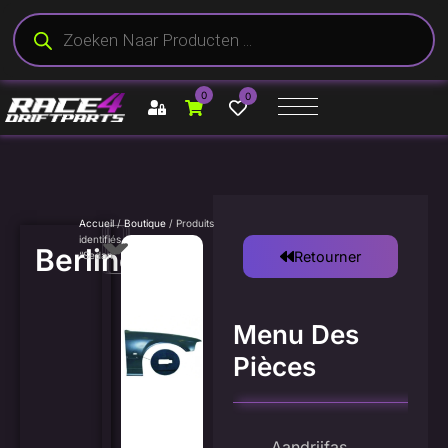
0
0
Accueil
/
Boutique
/ Produits
identifiés
Berline
Retourner
“Sedan”
Menu Des
Pièces
Aandrijfas