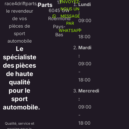
ENVOYEZ-
17
Parts
Lundi
NOUS UN
6045 GW
:
MESSAGE
Roermond
09:00
PAR
Pays-
-
WHATSAPP
Bas
18:00
Mardi
Le
:
spécialiste
09:00
des pièces
-
de haute
18:00
qualité
pour le
Mercredi
sport
:
automobile.
09:00
-
18:00
Qualité, service et
passion pour la