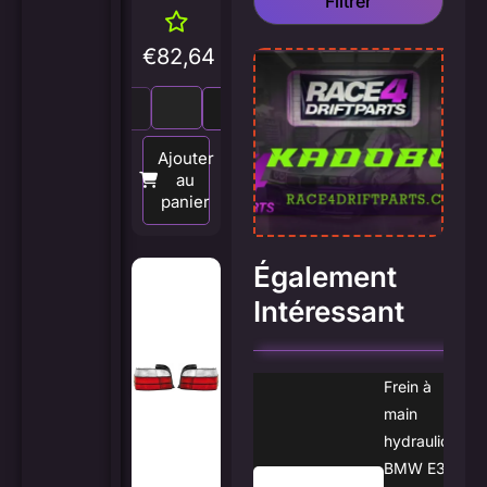
Filtrer
€
82,64
Ajouter
au
panier
Également
Intéressant
Frein à
main
hydraulique
BMW E36