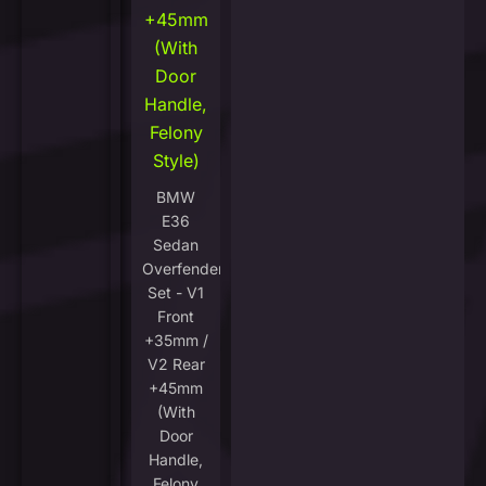
+45mm
(With
Door
Handle,
Felony
Style)
BMW
E36
Sedan
Overfenders
Set - V1
Front
+35mm /
V2 Rear
+45mm
(With
Door
Handle,
Felony