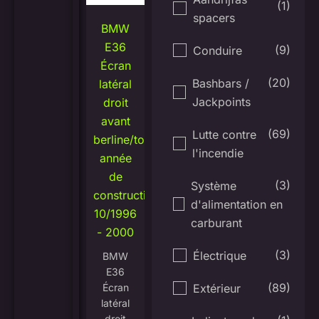
(1)
spacers
BMW
E36
(9)
Conduire
Écran
(20)
Bashbars /
latéral
Jackpoints
droit
avant
(69)
Lutte contre
berline/tourisme/compacte
l'incendie
année
de
(3)
Système
construction
d'alimentation en
10/1996
carburant
- 2000
(3)
Électrique
BMW
E36
(89)
Extérieur
Écran
latéral
droit