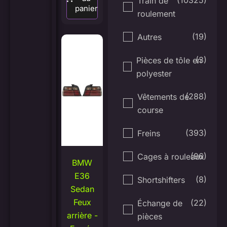
Train de
panier
roulement
(19)
Autres
(3)
Pièces de tôle en
polyester
(288)
Vêtements de
course
(393)
Freins
(96)
Cages à rouleaux
BMW
E36
(8)
Shortshifters
Sedan
Feux
(22)
Échange de
arrière -
pièces