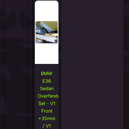
BMW
E36
Sedan
Overfenders
Set - V1
Front
+35mm
/ V1