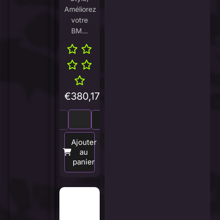
Améliorez
votre
BM...
€
380,17
Ajouter
au
panier