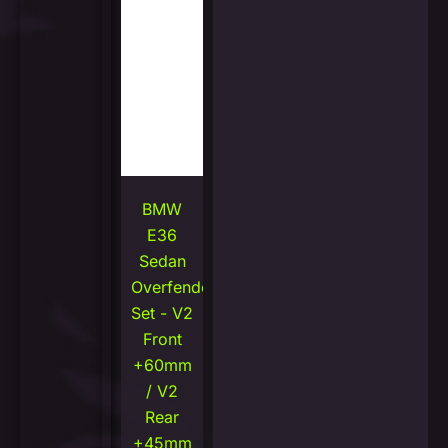
BMW
E36
Sedan
Overfenders
Set - V2
Front
+60mm
/ V2
Rear
+45mm