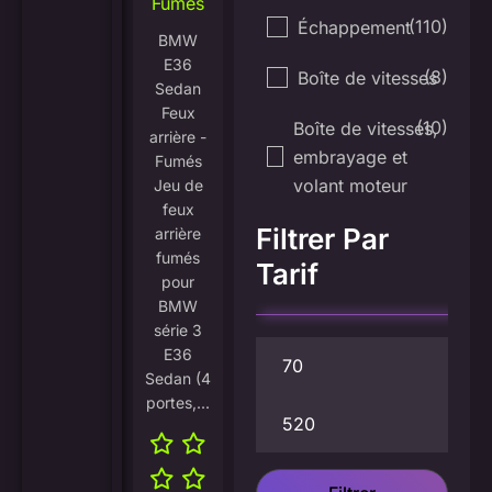
Fumés
(110)
Échappement
BMW
E36
(8)
Boîte de vitesses
Sedan
Feux
(10)
Boîte de vitesses,
arrière -
embrayage et
Fumés
volant moteur
Jeu de
feux
Filtrer Par
arrière
fumés
Tarif
pour
BMW
série 3
E36
Sedan (4
portes,...