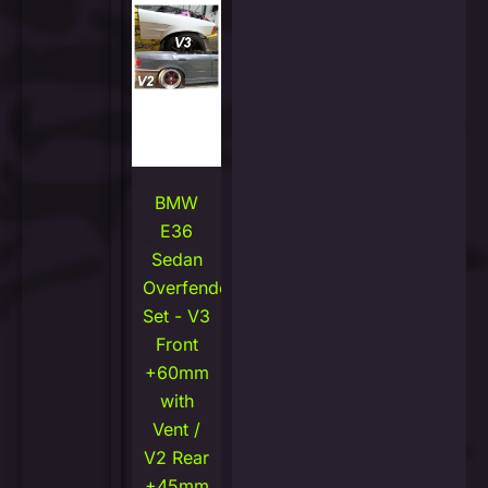
BMW
E36
Sedan
Overfenders
Set - V3
Front
+60mm
with
Vent /
V2 Rear
+45mm