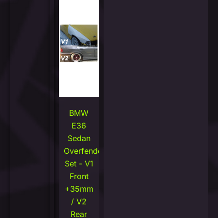
BMW
E36
Sedan
Overfenders
Set - V1
Front
+35mm
/ V2
Rear