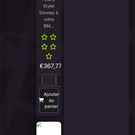
Style)
Donnez à
votre
BM...
€
367,77
Ajouter
au
panier