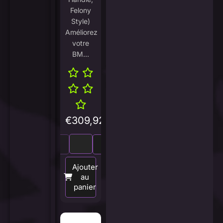
Felony
Style)
Améliorez
votre
BM...
€
309,92
Ajouter
au
panier