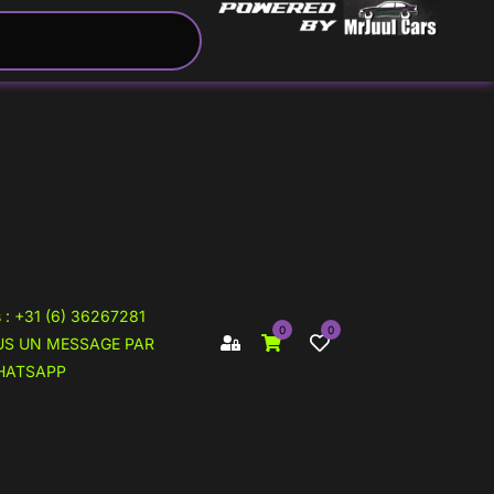
eau
 : +31 (6) 36267281
0
0
S UN MESSAGE PAR
uros
HATSAPP