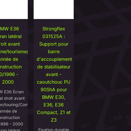
BMW E36
Strongflex
ran latéral
031525A :
roit avant
Support pour
line/tourisme/compacte
barre
année de
d'accouplement
nstruction
de stabilisateur
0/1996 -
avant -
2000
caoutchouc PU
90ShA pour
 E36 Écran
BMW E30,
al droit avant
E36, E36
n/touring/Compact
année de
Compact, Z1 et
onstruction
Z3
1996 - 2000
Fixation durable
ran latéral