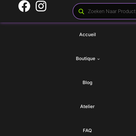
Accueil
Boutique
Blog
Catégories
Votre
Marchandises 
Conduire
Pièces De Moteur
Atelier
Questions
et goodies
Posées
Électrique
Train De Roulement
Liste De S
Extérieur
Vêtements De Course
FAQ
Mon Com