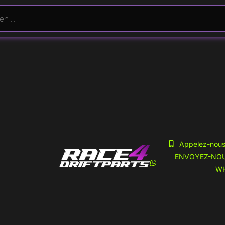
 menu
Chèque-cad
Appelez-nous
ENVOYEZ-NOU
A partir de 25 e
W
 Fréquemment
ouhaits
pte