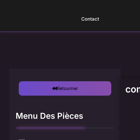
Intérieur
Freins
Refroidissement
Contact
Cages À Rouleaux
Shortshifters
Échange De Pièces
co
Retourner
Menu Des Pièces