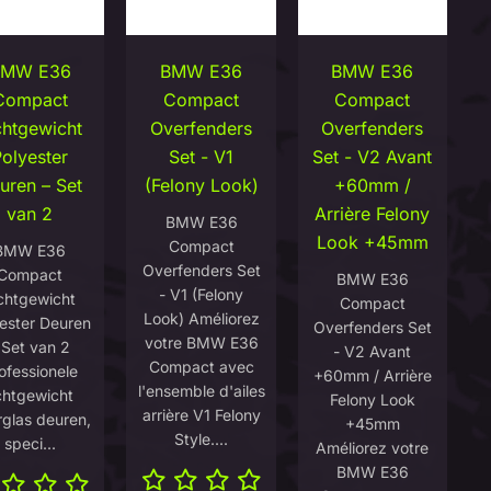
BMW E36
BMW E36
BMW E36
Compact
Compact
Compact
chtgewicht
Overfenders
Overfenders
olyester
Set - V1
Set - V2 Avant
uren – Set
(Felony Look)
+60mm /
van 2
Arrière Felony
BMW E36
Look +45mm
Compact
BMW E36
Overfenders Set
Compact
BMW E36
- V1 (Felony
chtgewicht
Compact
Look) Améliorez
ester Deuren
Overfenders Set
votre BMW E36
 Set van 2
- V2 Avant
Compact avec
ofessionele
+60mm / Arrière
l'ensemble d'ailes
ichtgewicht
Felony Look
arrière V1 Felony
rglas deuren,
+45mm
Style....
speci...
Améliorez votre
BMW E36