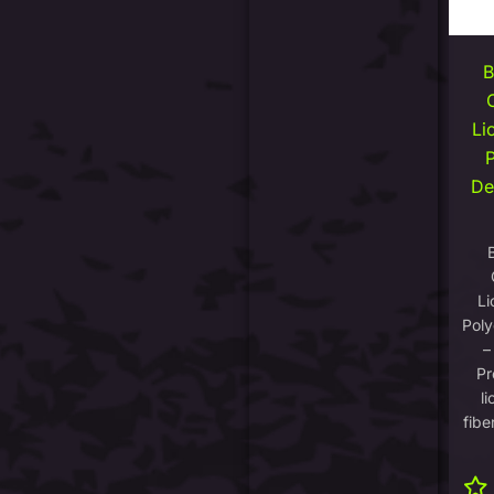
Li
P
De
Li
Poly
–
Pr
l
fibe