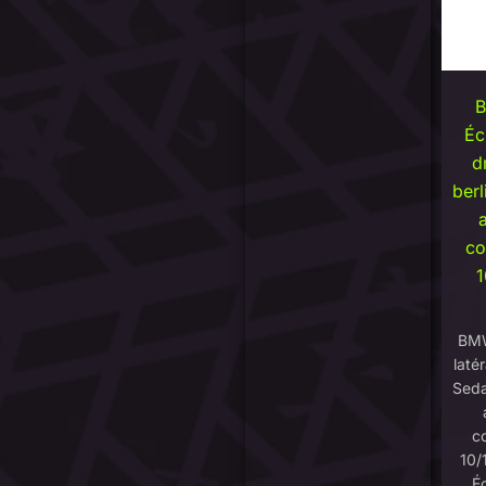
Éc
d
ber
co
1
BMW
latér
Seda
c
10/
Éc