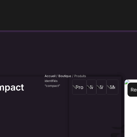
Accueil
/
Boutique
/ Produits
identifiés
mpact
“compact”
Re