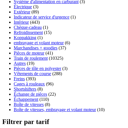
Système d'alimentation en carburant
(3)
Électrique
(3)
Extérieur
(89)
Indicateur de service d'urgence
(1)
Intérieur
(443)
Chèque-cadeau
(1)
Refroidissement
(15)
Koppakking
(1)
embrayage et volant moteur
(6)
Marchandises + goodies
(37)
Pièces de moteur
(41)
Train de roulement
(10325)
Autres
(19)
Pièces de tôle en polyester
(3)
Vêtements de course
(288)
Freins
(393)
Cages à rouleaux
(96)
Shortshifters
(8)
Échange de pièces
(22)
Échappement
(110)
Boîte de vitesses
(8)
Boîte de vitesses, embrayage et volant moteur
(10)
Filtrer par tarif