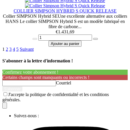
COLLIER SIMPSON HYBRID S QUICK RELEASE
Collier SIMPSON Hybrid SEUne excellente alternative aux colliers
HANS Le collier SIMPSON Hybrid S est un modèle fabriqué en
fibre de carbone...
€
1.431,69
Ajouter au panier
1
2
3
4
5
Suivant
S'abonner à la lettre d'information !
Confirmez votre abonnement !
Certains champs sont manquants ou incorrects !
Courriel
J'accepte la politique de confidentialité et les conditions
générales.
Suivez-nous :