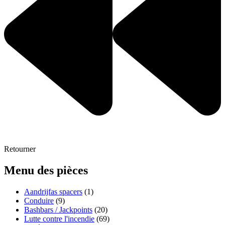
Retourner
Menu des pièces
Aandrijfas spacers
(1)
Conduire
(9)
Bashbars / Jackpoints
(20)
Lutte contre l'incendie
(69)